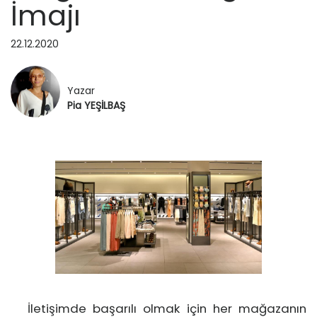
İmajı
EĞİTİM
TASARIMCILAR
22.12.2020
SEYAHAT
RÖPORTAJ
Yazar
Pia YEŞİLBAŞ
SAĞLIK ▽
SAĞLIK
HAKKIMDA
GÜZELLİK
İLETİŞİM
İletişimde başarılı olmak için her mağazanın