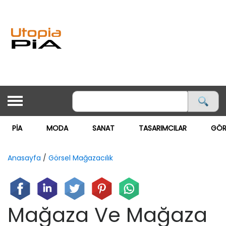
PİA
MODA
SANAT
TASARIMCILAR
GÖR
ANASAYFA
PİA
Anasayfa
/
Görsel Mağazacılık
MODA ▽
MODA
Mağaza Ve Mağaza
GÖRSEL MAĞAZACILIK
SANAT