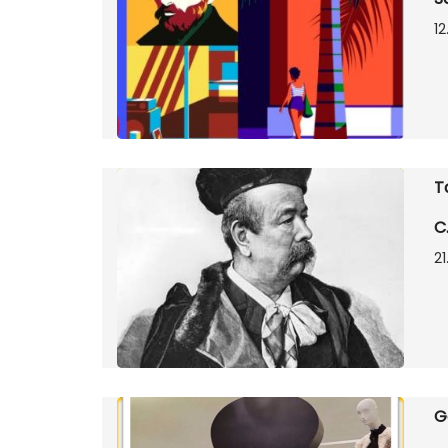
12
T
C
21
G