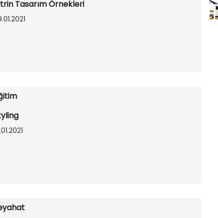
itrin Tasarım Örnekleri
.01.2021
ğitim
tyling
.01.2021
eyahat