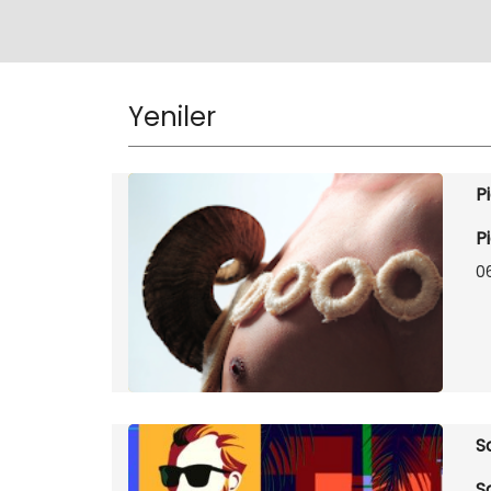
Yeniler
P
P
0
S
S