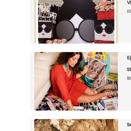
V
09
E
S
18
S