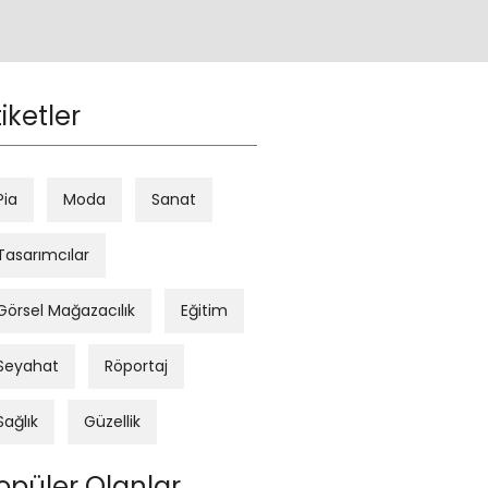
tiketler
Pia
Moda
Sanat
Tasarımcılar
Görsel Mağazacılık
Eğitim
Seyahat
Röportaj
Sağlık
Güzellik
opüler Olanlar