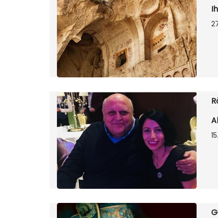
Ih
27
R
A
15
G