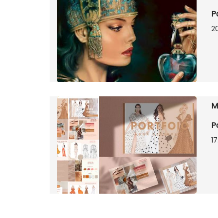
P
20
M
P
17