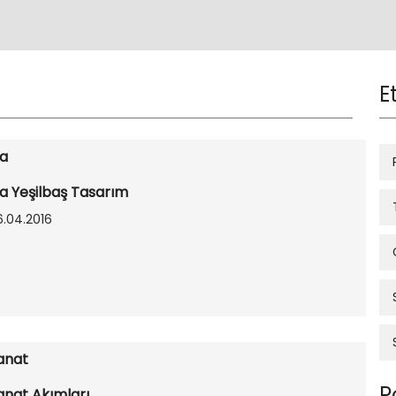
E
ia
ia Yeşilbaş Tasarım
6.04.2016
anat
P
anat Akımları