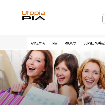
ANASAYFA
PİA
MODA ▽
GÖRSEL MAĞAZA