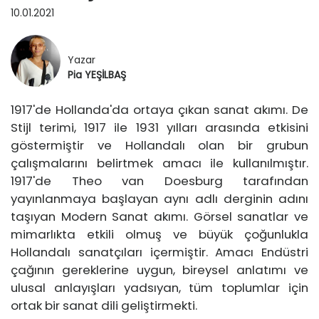
EĞİTİM
10.01.2021
TASARIMCILAR
SEYAHAT
Yazar
Pia YEŞİLBAŞ
RÖPORTAJ
1917'de Hollanda'da ortaya çıkan sanat akımı. De
SAĞLIK ▽
Stijl terimi, 1917 ile 1931 yılları arasında etkisini
göstermiştir ve Hollandalı olan bir grubun
SAĞLIK
HAKKIMDA
çalışmalarını belirtmek amacı ile kullanılmıştır.
1917'de Theo van Doesburg tarafından
GÜZELLİK
İLETİŞİM
yayınlanmaya başlayan aynı adlı derginin adını
taşıyan Modern Sanat akımı. Görsel sanatlar ve
mimarlıkta etkili olmuş ve büyük çoğunlukla
Hollandalı sanatçıları içermiştir. Amacı Endüstri
çağının gereklerine uygun, bireysel anlatımı ve
ulusal anlayışları yadsıyan, tüm toplumlar için
ortak bir sanat dili geliştirmekti.