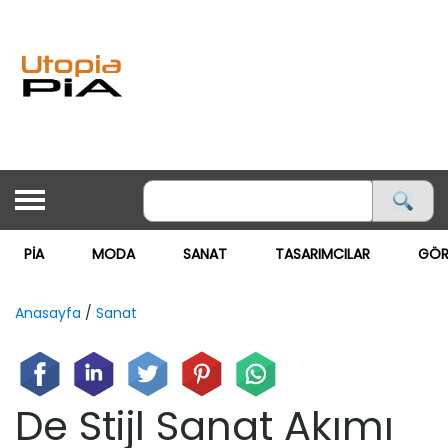
PİA
MODA
SANAT
TASARIMCILAR
GÖR
ANASAYFA
PİA
Anasayfa
/
Sanat
MODA ▽
MODA
De Stijl Sanat Akımı
GÖRSEL MAĞAZACILIK
SANAT