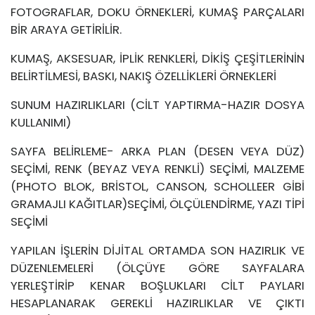
FOTOGRAFLAR, DOKU ÖRNEKLERİ, KUMAŞ PARÇALARI
BİR ARAYA GETİRİLİR.
KUMAŞ, AKSESUAR, İPLİK RENKLERİ, DİKİŞ ÇEŞİTLERİNİN
BELİRTİLMESİ, BASKI, NAKIŞ ÖZELLİKLERİ ÖRNEKLERİ
SUNUM HAZIRLIKLARI (CİLT YAPTIRMA-HAZIR DOSYA
KULLANIMI)
SAYFA BELİRLEME- ARKA PLAN (DESEN VEYA DÜZ)
SEÇİMİ, RENK (BEYAZ VEYA RENKLİ) SEÇİMİ, MALZEME
(PHOTO BLOK, BRİSTOL, CANSON, SCHOLLEER GİBİ
GRAMAJLI KAĞITLAR)SEÇİMİ, ÖLÇÜLENDİRME, YAZI TİPİ
SEÇİMİ
YAPILAN İŞLERİN DİJİTAL ORTAMDA SON HAZIRLIK VE
DÜZENLEMELERİ (ÖLÇÜYE GÖRE SAYFALARA
YERLEŞTİRİP KENAR BOŞLUKLARI CİLT PAYLARI
HESAPLANARAK GEREKLİ HAZIRLIKLAR VE ÇIKTI