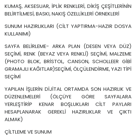
KUMAŞ, AKSESUAR, İPLİK RENKLERİ, DİKİŞ ÇEŞİTLERİNİN
BELİRTİLMESİ, BASKI, NAKIŞ ÖZELLİKLERİ ÖRNEKLERİ
SUNUM HAZIRLIKLARI (CİLT YAPTIRMA-HAZIR DOSYA
KULLANIMI)
SAYFA BELİRLEME- ARKA PLAN (DESEN VEYA DÜZ)
SEÇİMİ, RENK (BEYAZ VEYA RENKLİ) SEÇİMİ, MALZEME
(PHOTO BLOK, BRİSTOL, CANSON, SCHOLLEER GİBİ
GRAMAJLI KAĞITLAR)SEÇİMİ, ÖLÇÜLENDİRME, YAZI TİPİ
SEÇİMİ
YAPILAN İŞLERİN DİJİTAL ORTAMDA SON HAZIRLIK VE
DÜZENLEMELERİ (ÖLÇÜYE GÖRE SAYFALARA
YERLEŞTİRİP KENAR BOŞLUKLARI CİLT PAYLARI
HESAPLANARAK GEREKLİ HAZIRLIKLAR VE ÇIKTI
ALMAK)
ÇİLTLEME VE SUNUM