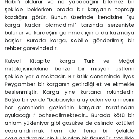
Habil’i öldürür ve ne yapacağını bilemez bir
şekilde beklerken orada bir karganın toprağı
kazdığını görür. Bunun üzerinde kendisine "şu
karga kadar olamadım!" tarzında serzenişte
bulunur ve kardeşini gömmek için o da kazmaya
başlar. Burada karga, Kabil’e gönderilmiş bir
rehber görevindedir.
Kutsal Kitap’ta karga Türk ve Moğol
mitolojisindekine benzer bir misyon üstlenir
şekilde yer almaktadır. Bir kıtlık döneminde İlyas
Peygamber bir karganın getirdiği et ve ekmekle
beslenmiştir. Karga yine kurtarıcı rolündedir.
Başka bir yerde “babasıyla alay eden ve annesini
hor görenlerin gözlerinin kargalar tarafından
oyulacağı…” bahsedilmektedir… Burada kötü bir
anlam yükleniyor gibi gözükse de aslında kötüleri
cezalandırmak hem de fena bir şekilde
cezalandırmak için kullanılan bir figürdür…Özellikle