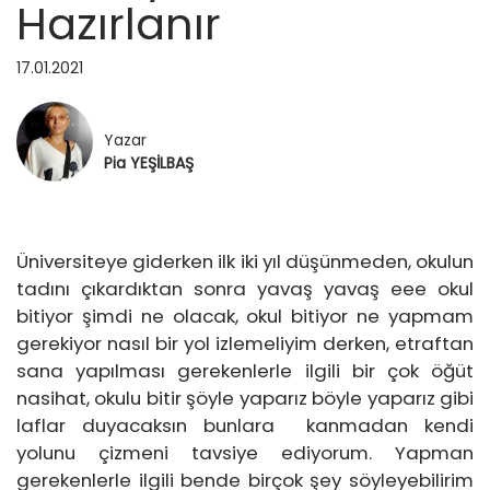
Hazırlanır
EĞİTİM
TASARIMCILAR
17.01.2021
SEYAHAT
RÖPORTAJ
Yazar
Pia YEŞİLBAŞ
SAĞLIK ▽
SAĞLIK
HAKKIMDA
Üniversiteye giderken ilk iki yıl düşünmeden, okulun
GÜZELLİK
tadını çıkardıktan sonra yavaş yavaş eee okul
İLETİŞİM
bitiyor şimdi ne olacak, okul bitiyor ne yapmam
gerekiyor nasıl bir yol izlemeliyim derken, etraftan
sana yapılması gerekenlerle ilgili bir çok öğüt
nasihat, okulu bitir şöyle yaparız böyle yaparız gibi
laflar duyacaksın bunlara kanmadan kendi
yolunu çizmeni tavsiye ediyorum. Yapman
gerekenlerle ilgili bende birçok şey söyleyebilirim