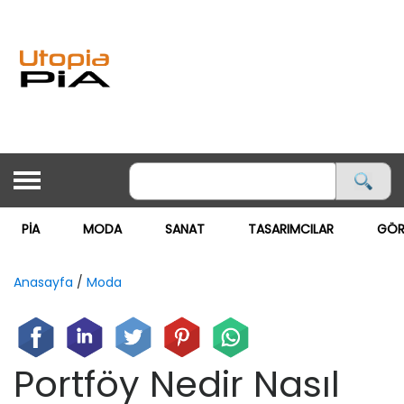
PİA
MODA
SANAT
TASARIMCILAR
GÖR
ANASAYFA
PİA
Anasayfa
/
Moda
MODA ▽
MODA
Portföy Nedir Nasıl
GÖRSEL MAĞAZACILIK
SANAT