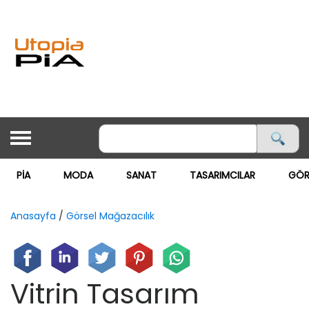
PİA
MODA
SANAT
TASARIMCILAR
GÖR
ANASAYFA
PİA
Anasayfa
/
Görsel Mağazacılık
MODA ▽
MODA
Vitrin Tasarım
GÖRSEL MAĞAZACILIK
SANAT