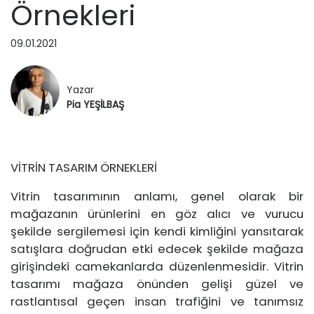
Örnekleri
EĞİTİM
TASARIMCILAR
09.01.2021
SEYAHAT
RÖPORTAJ
Yazar
Pia YEŞİLBAŞ
SAĞLIK ▽
SAĞLIK
HAKKIMDA
VİTRİN TASARIM ÖRNEKLERİ
GÜZELLİK
İLETİŞİM
Vitrin tasarımının anlamı, genel olarak bir
mağazanın ürünlerini en göz alıcı ve vurucu
şekilde sergilemesi için kendi kimliğini yansıtarak
satışlara doğrudan etki edecek şekilde mağaza
girişindeki camekanlarda düzenlenmesidir. Vitrin
tasarımı mağaza önünden gelişi güzel ve
rastlantısal geçen insan trafiğini ve tanımsız