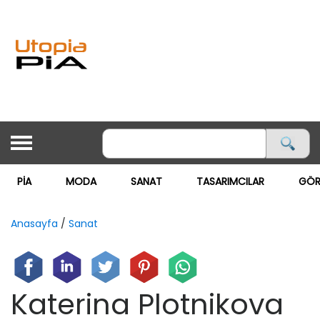
PİA
MODA
SANAT
TASARIMCILAR
GÖR
ANASAYFA
PİA
Anasayfa
/
Sanat
MODA ▽
MODA
Katerina Plotnikova
GÖRSEL MAĞAZACILIK
SANAT