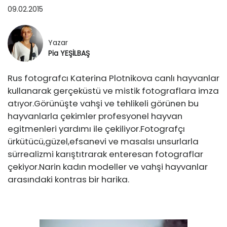
EĞİTİM
09.02.2015
TASARIMCILAR
SEYAHAT
Yazar
Pia YEŞİLBAŞ
RÖPORTAJ
Rus fotografcı Katerina Plotnikova canlı hayvanlar
SAĞLIK ▽
kullanarak gerçeküstü ve mistik fotograflara imza
atıyor.Görünüşte vahşi ve tehlikeli görünen bu
SAĞLIK
HAKKIMDA
hayvanlarla çekimler profesyonel hayvan
egitmenleri yardımı ile çekiliyor.Fotografçı
GÜZELLİK
İLETİŞİM
ürkütücü,güzel,efsanevi ve masalsı unsurlarla
sürrealizmi karıştıtrarak enteresan fotograflar
çekiyor.Narin kadın modeller ve vahşi hayvanlar
arasındaki kontras bir harika.