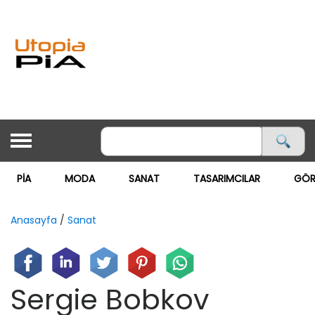
PİA
MODA
SANAT
TASARIMCILAR
GÖR
ANASAYFA
PİA
Anasayfa
/
Sanat
MODA ▽
MODA
Sergie Bobkov
GÖRSEL MAĞAZACILIK
SANAT