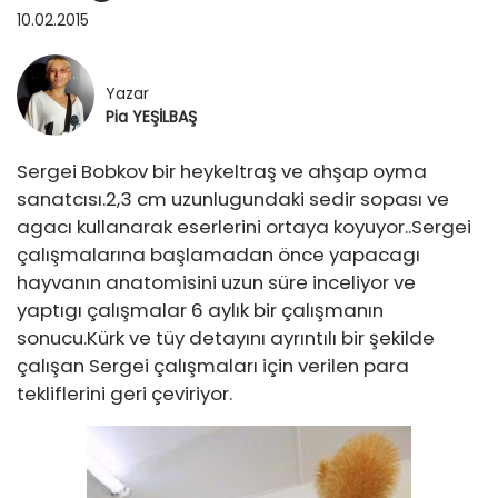
EĞİTİM
10.02.2015
TASARIMCILAR
SEYAHAT
Yazar
Pia YEŞİLBAŞ
RÖPORTAJ
Sergei Bobkov bir heykeltraş ve ahşap oyma
SAĞLIK ▽
sanatcısı.2,3 cm uzunlugundaki sedir sopası ve
agacı kullanarak eserlerini ortaya koyuyor..Sergei
SAĞLIK
HAKKIMDA
çalışmalarına başlamadan önce yapacagı
hayvanın anatomisini uzun süre inceliyor ve
GÜZELLİK
İLETİŞİM
yaptıgı çalışmalar 6 aylık bir çalışmanın
sonucu.Kürk ve tüy detayını ayrıntılı bir şekilde
çalışan Sergei çalışmaları için verilen para
tekliflerini geri çeviriyor.