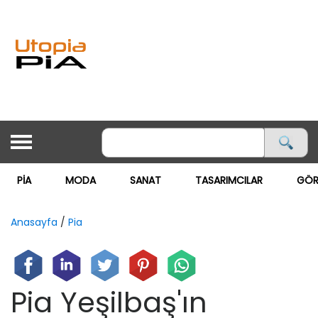
PİA
MODA
SANAT
TASARIMCILAR
GÖR
ANASAYFA
PİA
Anasayfa
/
Pia
MODA ▽
MODA
Pia Yeşilbaş'ın
GÖRSEL MAĞAZACILIK
SANAT