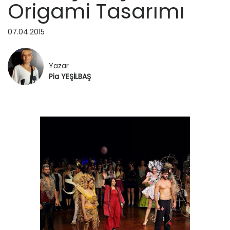
Origami Tasarımı
EĞİTİM
TASARIMCILAR
07.04.2015
SEYAHAT
RÖPORTAJ
Yazar
Pia YEŞİLBAŞ
SAĞLIK ▽
SAĞLIK
HAKKIMDA
GÜZELLİK
İLETİŞİM