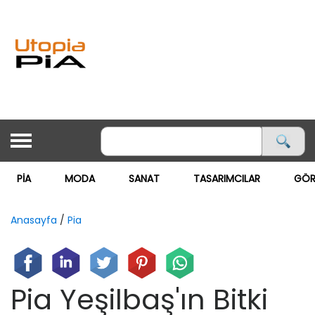
PİA
MODA
SANAT
TASARIMCILAR
GÖR
ANASAYFA
PİA
Anasayfa
/
Pia
MODA ▽
MODA
Pia Yeşilbaş'ın Bitki
GÖRSEL MAĞAZACILIK
SANAT