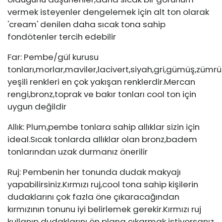
vermek isteyenler dengelemek için alt ton olarak
'cream' denilen daha sıcak tona sahip
fondötenler tercih edebilir
Far: Pembe/gül kurusu
tonları,morlar,maviler,lacivert,siyah,gri,gümüş,zümrü
yeşili renkleri en çok yakışan renklerdir.Mercan
rengi,bronz,toprak ve bakır tonları cool ton için
uygun değildir
Allık: Plum,pembe tonlara sahip allıklar sizin için
ideal.Sıcak tonlarda allıklar olan bronz,badem
tonlarından uzak durmanız önerilir
Ruj: Pembenin her tonunda dudak makyajı
yapabilirsiniz.Kırmızı ruj,cool tona sahip kişilerin
dudaklarını çok fazla öne çıkaracağından
kırmızının tonunu iyi belirlemek gerekir.Kırmızı ruj
kullanıp dudaklarını ön plana çıkarmak istiyorsanız