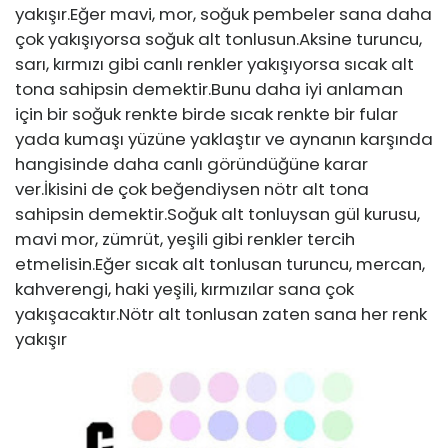
yakışır.Eğer mavi, mor, soğuk pembeler sana daha
çok yakışıyorsa soğuk alt tonlusun.Aksine turuncu,
sarı, kırmızı gibi canlı renkler yakışıyorsa sıcak alt
tona sahipsin demektir.Bunu daha iyi anlaman
için bir soğuk renkte birde sıcak renkte bir fular
yada kumaşı yüzüne yaklaştır ve aynanın karşında
hangisinde daha canlı göründüğüne karar
ver.İkisini de çok beğendiysen nötr alt tona
sahipsin demektir.Soğuk alt tonluysan gül kurusu,
mavi mor, zümrüt, yeşili gibi renkler tercih
etmelisin.Eğer sıcak alt tonlusan turuncu, mercan,
kahverengi, haki yeşili, kırmızılar sana çok
yakışacaktır.Nötr alt tonlusan zaten sana her renk
yakışır