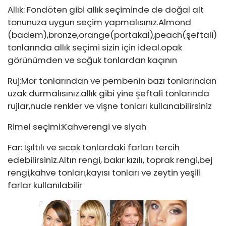
Allık: Fondöten gibi allık seçiminde de doğal alt
tonunuza uygun seçim yapmalısınız.Almond
(badem),bronze,orange(portakal),peach(şeftali)
tonlarında allık seçimi sizin için ideal.opak
görünümden ve soğuk tonlardan kaçının
Ruj:Mor tonlarından ve pembenin bazı tonlarından
uzak durmalısınız.allık gibi yine şeftali tonlarında
rujlar,nude renkler ve vişne tonları kullanabilirsiniz
Rimel seçimi:Kahverengi ve siyah
Far: Işıltılı ve sıcak tonlardaki farları tercih
edebilirsiniz.Altın rengi, bakır kızılı, toprak rengi,bej
rengi,kahve tonları,kayısı tonları ve zeytin yeşili
farlar kullanılabilir