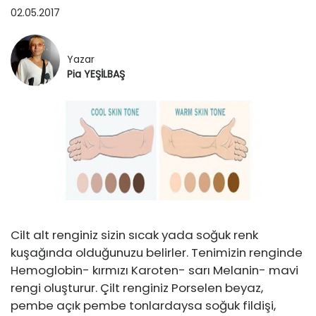
EĞİTİM
02.05.2017
TASARIMCILAR
SEYAHAT
Yazar
Pia YEŞİLBAŞ
RÖPORTAJ
SAĞLIK ▽
SAĞLIK
HAKKIMDA
GÜZELLİK
İLETİŞİM
Cilt alt renginiz sizin sıcak yada soğuk renk
kuşağında olduğunuzu belirler. Tenimizin renginde
Hemoglobin- kırmızı Karoten- sarı Melanin- mavi
rengi oluşturur. Çilt renginiz Porselen beyaz,
pembe açık pembe tonlardaysa soğuk fildişi,