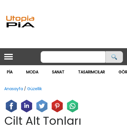
PİA
MODA
SANAT
TASARIMCILAR
GÖR
ANASAYFA
PİA
Anasayfa
/
Güzellik
MODA ▽
MODA
Cilt Alt Tonları
GÖRSEL MAĞAZACILIK
SANAT